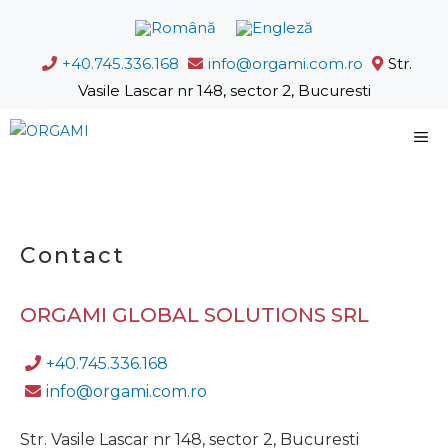
Sari
la
+40.745.336.168
info@orgami.com.ro
Str.
conținut
Vasile Lascar nr 148, sector 2, Bucuresti
M
Contact
ORGAMI GLOBAL SOLUTIONS SRL
+40.745.336.168
info@orgami.com.ro
Str. Vasile Lascar nr 148, sector 2, Bucuresti