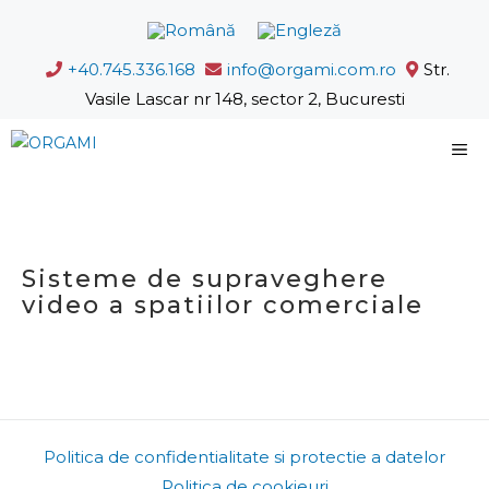
Sari
la
+40.745.336.168
info@orgami.com.ro
Str.
conținut
Vasile Lascar nr 148, sector 2, Bucuresti
M
Sisteme de supraveghere
video a spatiilor comerciale
Politica de confidentialitate si protectie a datelor
Politica de cookieuri