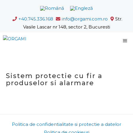
Sari
la
+40.745.336.168
info@orgami.com.ro
Str.
conținut
Vasile Lascar nr 148, sector 2, Bucuresti
M
Sistem protectie cu fir a
produselor si alarmare
Politica de confidentialitate si protectie a datelor
Politica de cookieuri